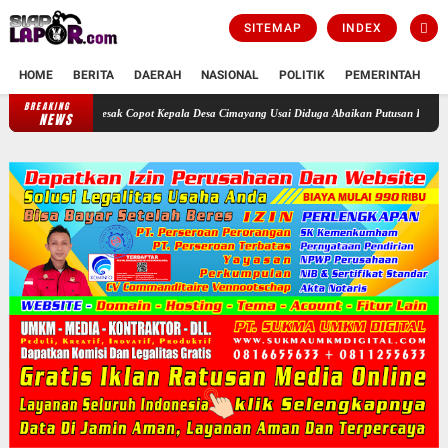
SITEMAP
INDEX
HOME
BERITA
DAERAH
NASIONAL
POLITIK
PEMERINTAH
K
BREAKING
i Bogor Didesak Copot Kepala Desa Cimayang Usai Diduga Abaikan Putusan Pengadilan
NEWS