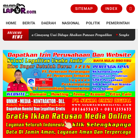
SITEMAP
INDEX
HOME
BERITA
DAERAH
NASIONAL
POLITIK
PEMERINTAH
K
BREAKING
 Kepala Desa Cimayang Usai Diduga Abaikan Putusan Pengadilan
Sengketa Informasi Da
NEWS