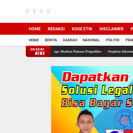
HOME
REDAKSI
KODE ETIK
DISCLAIMER
P
HOME
BERITA
DAERAH
NASIONAL
POLITIK
PEM
BREAKING
a Desa Cimayang Usai Diduga Abaikan Putusan Pengadilan
Sengketa Informasi Dana De
NEWS