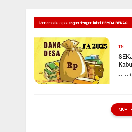
Menampilkan postingan dengan label
PEMDA BEKASI
TNI
SEKJ
Kabu
Januari 
MUAT 