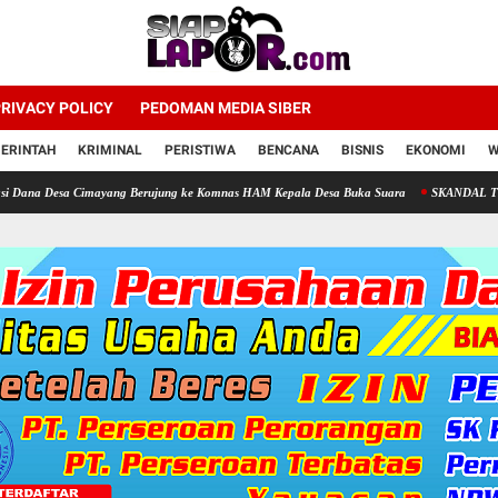
RIVACY POLICY
PEDOMAN MEDIA SIBER
ERINTAH
KRIMINAL
PERISTIWA
BENCANA
BISNIS
EKONOMI
W
sa Cimayang Berujung ke Komnas HAM Kepala Desa Buka Suara
SKANDAL TELUR 'ZOMBI