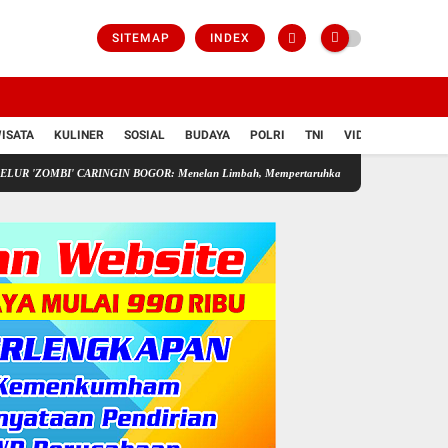
SITEMAP
INDEX
ISATA
KULINER
SOSIAL
BUDAYA
POLRI
TNI
VIDIO
' CARINGIN BOGOR: Menelan Limbah, Mempertaruhkan Nyawa Rakyat
Pedagang Say