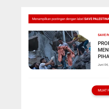
Menampilkan postingan dengan label
SAVE PALESTIN
SAVE P
PRO
MEN
PIHA
Juni 04,
MUAT 