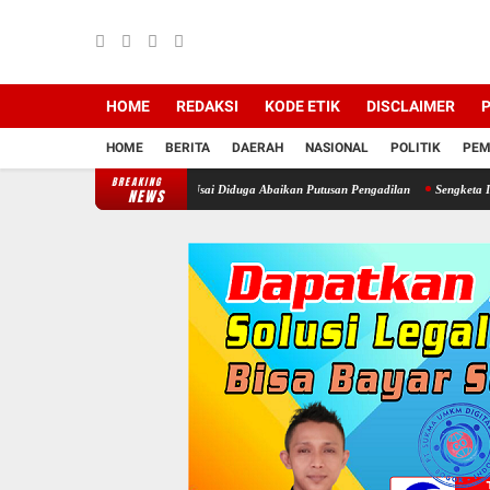
HOME
REDAKSI
KODE ETIK
DISCLAIMER
P
HOME
BERITA
DAERAH
NASIONAL
POLITIK
PEM
BREAKING
t Kepala Desa Cimayang Usai Diduga Abaikan Putusan Pengadilan
Sengketa Informasi D
NEWS