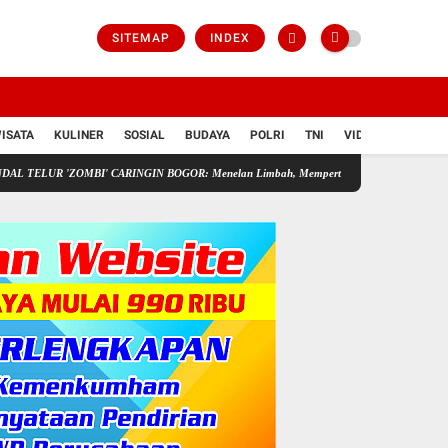
SITEMAP
INDEX
ISATA
KULINER
SOSIAL
BUDAYA
POLRI
TNI
VIDIO
'ZOMBI' CARINGIN BOGOR: Menelan Limbah, Mempertaruhkan Nyawa Rakyat
Pedaga