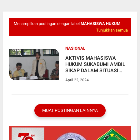
Menampilkan postingan dengan label
MAHASISWA HUKUM
Tunjukkan semua
NASIONAL
AKTIVIS MAHASISWA
HUKUM SUKABUMI AMBIL
SIKAP DALAM SITUASI
HARI INI MENJELANG
April 22, 2024
SIDANG PUTUSAN
MAHKAMAH KONSTITUSI
SENGKETA PEMILU 2024.
MUAT POSTINGAN LAINNYA