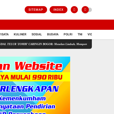
SITEMAP
INDEX
ISATA
KULINER
SOSIAL
BUDAYA
POLRI
TNI
VIDIO
'ZOMBI' CARINGIN BOGOR: Menelan Limbah, Mempertaruhkan Nyawa Rakyat
Pedag