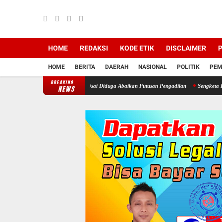
HOME
REDAKSI
KODE ETIK
DISCLAIMER
P
HOME
BERITA
DAERAH
NASIONAL
POLITIK
PEM
BREAKING
t Kepala Desa Cimayang Usai Diduga Abaikan Putusan Pengadilan
Sengketa Informasi D
NEWS