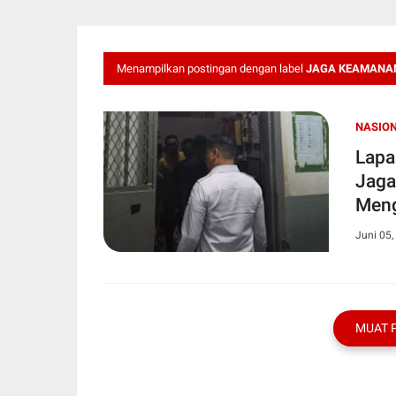
Menampilkan postingan dengan label
JAGA KEAMANA
NASIO
Lapa
Jaga
Meng
Juni 05,
MUAT 