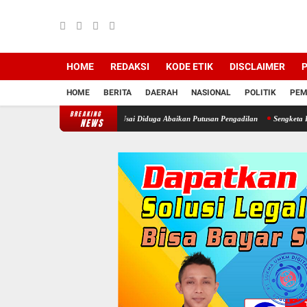
HOME
REDAKSI
KODE ETIK
DISCLAIMER
P
HOME
BERITA
DAERAH
NASIONAL
POLITIK
PEM
BREAKING
pot Kepala Desa Cimayang Usai Diduga Abaikan Putusan Pengadilan
Sengketa Informasi
NEWS