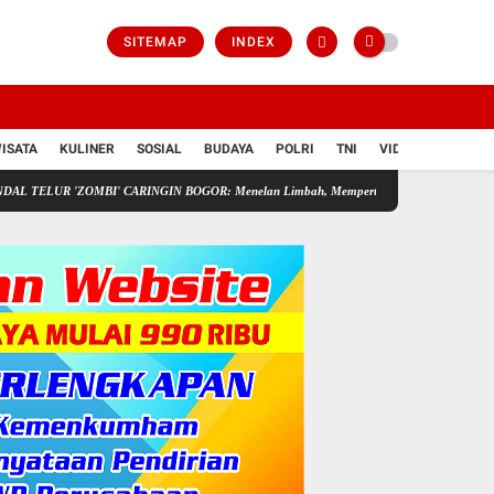
SITEMAP
INDEX
ISATA
KULINER
SOSIAL
BUDAYA
POLRI
TNI
VIDIO
R 'ZOMBI' CARINGIN BOGOR: Menelan Limbah, Mempertaruhkan Nyawa Rakyat
Ped