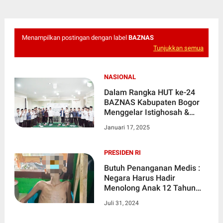
Menampilkan postingan dengan label
BAZNAS
Tunjukkan semua
NASIONAL
Dalam Rangka HUT ke-24
BAZNAS Kabupaten Bogor
Menggelar Istighosah &
Serahkan Bantuan Rutilahu
Januari 17, 2025
Kepada Warga
PRESIDEN RI
Butuh Penanganan Medis :
Negara Harus Hadir
Menolong Anak 12 Tahun
Pengidap Penyakit Kanker
Juli 31, 2024
Perut Di Pamijahan Kab
Bogor