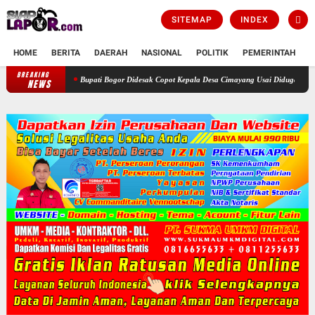
SITEMAP
INDEX
HOME
BERITA
DAERAH
NASIONAL
POLITIK
PEMERINTAH
K
BREAKING
Bupati Bogor Didesak Copot Kepala Desa Cimayang Usai Diduga Abaikan Putus
NEWS