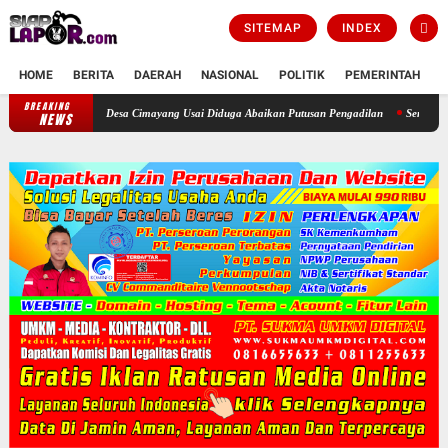
SITEMAP
INDEX
HOME
BERITA
DAERAH
NASIONAL
POLITIK
PEMERINTAH
K
BREAKING
opot Kepala Desa Cimayang Usai Diduga Abaikan Putusan Pengadilan
Sengketa Informas
NEWS