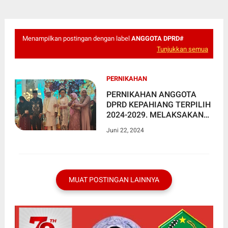
Menampilkan postingan dengan label
ANGGOTA DPRD#
Tunjukkan semua
PERNIKAHAN
PERNIKAHAN ANGGOTA
DPRD KEPAHIANG TERPILIH
2024-2029. MELAKSAKAN
IJAB KABUL DENGAN YOFI
Juni 22, 2024
JEBOLAN KDI
MUAT POSTINGAN LAINNYA