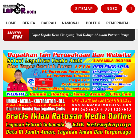
SITEMAP
INDEX
HOME
BERITA
DAERAH
NASIONAL
POLITIK
PEMERINTAH
K
BREAKING
or Didesak Copot Kepala Desa Cimayang Usai Diduga Abaikan Putusan Pengadilan
Seng
NEWS