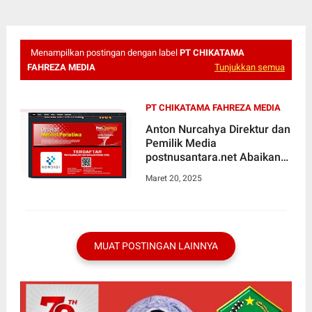
Menampilkan postingan dengan label
PT CHIKATAMA
FAHREZA MEDIA
Tunjukkan semua
PT CHIKATAMA FAHREZA MEDIA
Anton Nurcahya Direktur dan
Pemilik Media
postnusantara.net Abaikan
Tanggung Jawab
Maret 20, 2025
MUAT POSTINGAN LAINNYA