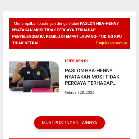
Menampilkan postingan dengan label
PASLON HBA-HENNY
NYATAKAN MOSI TIDAK PERCAYA TERHADAP
PENYELENGGARA PEMILU DI EMPAT LAWANG- TUDING KPU
TIDAK NETRAL
Tunjukkan semua
PRESIDEN RI
PASLON HBA-HENNY
NYATAKAN MOSI TIDAK
PERCAYA TERHADAP
PENYELENGGARA PEMILU
Februari 28, 2025
DI EMPAT LAWANG- TUDING
KPU TIDAK NETRAL
MUAT POSTINGAN LAINNYA