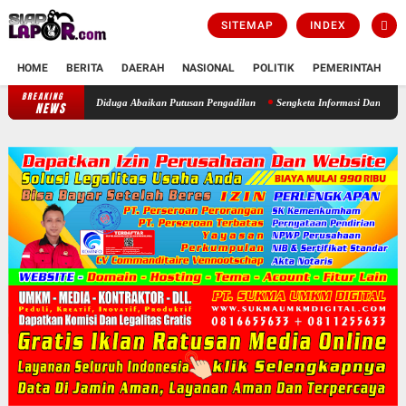
SITEMAP
INDEX
HOME
BERITA
DAERAH
NASIONAL
POLITIK
PEMERINTAH
K
BREAKING
Bupati Bogor Didesak Copot Kepala Desa Cimayang Usai Diduga Abaikan
NEWS