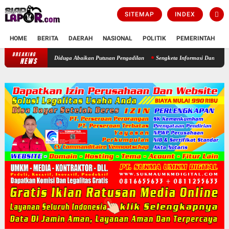
SITEMAP
INDEX
HOME
BERITA
DAERAH
NASIONAL
POLITIK
PEMERINTAH
K
BREAKING
Bupati Bogor Didesak Copot Kepala Desa Cimayang Usai Diduga Abaikan
NEWS