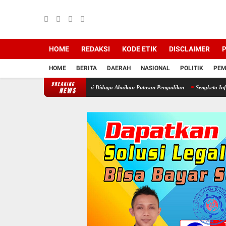
HOME
REDAKSI
KODE ETIK
DISCLAIMER
P
HOME
BERITA
DAERAH
NASIONAL
POLITIK
PEM
BREAKING
Kepala Desa Cimayang Usai Diduga Abaikan Putusan Pengadilan
Sengketa Informasi Dan
NEWS