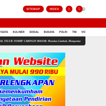
SITEMAP
INDEX
ISATA
KULINER
SOSIAL
BUDAYA
POLRI
TNI
VIDIO
OMBI' CARINGIN BOGOR: Menelan Limbah, Mempertaruhkan Nyawa Rakyat
Pedagang