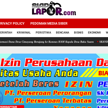
RIVACY POLICY
PEDOMAN MEDIA SIBER
ERINTAH
KRIMINAL
PERISTIWA
BENCANA
BISNIS
EKONOMI
W
a Desa Cimayang Berujung ke Komnas HAM Kepala Desa Buka Suara
SKANDAL TELUR 'Z