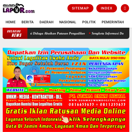
SITEMAP
INDEX
HOME
BERITA
DAERAH
NASIONAL
POLITIK
PEMERINTAH
K
BREAKING
Bupati Bogor Didesak Copot Kepala Desa Cimayang Usai Diduga Abaika
NEWS