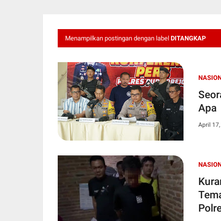
Menampilkan postingan dengan label
DITANGKAP
NASIO
Seor
Apa
April 17
NASIO
Kura
Tema
Polr