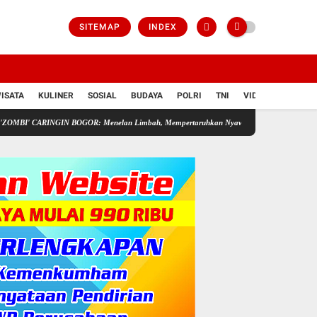
SITEMAP
INDEX
ISATA
KULINER
SOSIAL
BUDAYA
POLRI
TNI
VIDIO
INGIN BOGOR: Menelan Limbah, Mempertaruhkan Nyawa Rakyat
Pedagang Sayur Ke