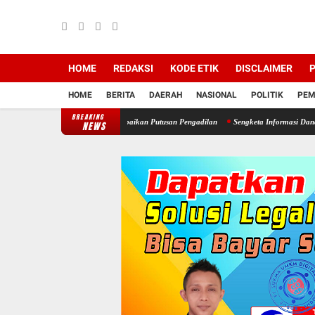
HOME
REDAKSI
KODE ETIK
DISCLAIMER
P
HOME
BERITA
DAERAH
NASIONAL
POLITIK
PEM
BREAKING
a Cimayang Usai Diduga Abaikan Putusan Pengadilan
Sengketa Informasi Dana Desa Ci
NEWS