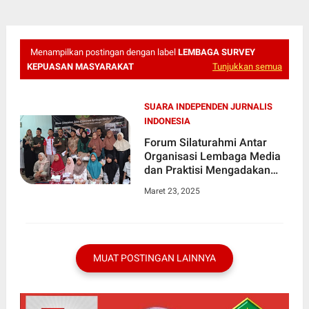
Menampilkan postingan dengan label
LEMBAGA SURVEY
KEPUASAN MASYARAKAT
Tunjukkan semua
SUARA INDEPENDEN JURNALIS
INDONESIA
Forum Silaturahmi Antar
Organisasi Lembaga Media
dan Praktisi Mengadakan
Acara Santunan Fakir Miskin
Maret 23, 2025
Anak Yatim dan Piatu
MUAT POSTINGAN LAINNYA