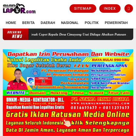
SITEMAP
INDEX
HOME
BERITA
DAERAH
NASIONAL
POLITIK
PEMERINTAH
K
BREAKING
Bupati Bogor Didesak Copot Kepala Desa Cimayang Usai Diduga Abaikan Putusan Pengadil
NEWS