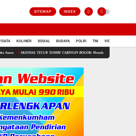
SITEMAP
INDEX
ISATA
KULINER
SOSIAL
BUDAYA
POLRI
TNI
VIDIO
SKANDAL TELUR 'ZOMBI' CARINGIN BOGOR: Menelan Limbah, Mempertaruhkan Nyawa