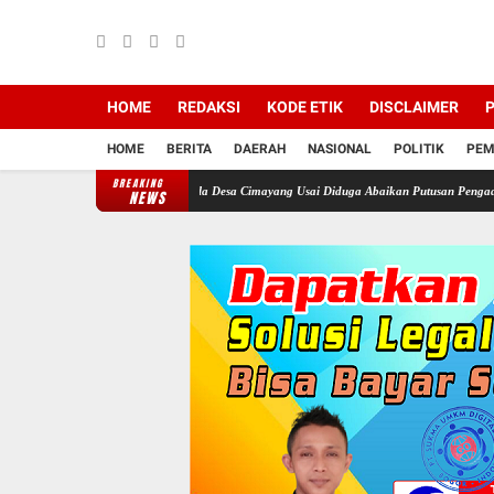
HOME
REDAKSI
KODE ETIK
DISCLAIMER
P
HOME
BERITA
DAERAH
NASIONAL
POLITIK
PEM
BREAKING
Bogor Didesak Copot Kepala Desa Cimayang Usai Diduga Abaikan Putusan Pengadilan
Se
NEWS