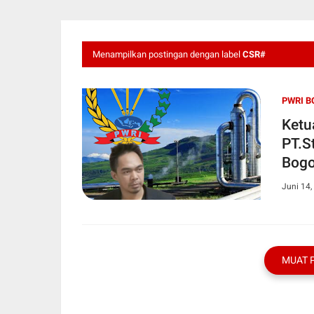
Menampilkan postingan dengan label
CSR#
PWRI B
Ketu
PT.S
Bogo
Juni 14,
MUAT 