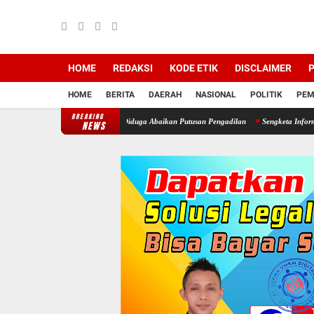
HOME
REDAKSI
KODE ETIK
DISCLAIMER
P
HOME
BERITA
DAERAH
NASIONAL
POLITIK
PEM
BREAKING
ala Desa Cimayang Usai Diduga Abaikan Putusan Pengadilan
Sengketa Informasi Dana 
NEWS