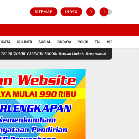
SITEMAP
INDEX
ISATA
KULINER
SOSIAL
BUDAYA
POLRI
TNI
VIDIO
BI' CARINGIN BOGOR: Menelan Limbah, Mempertaruhkan Nyawa Rakyat
Pedagang S