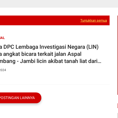
Tunjukkan semua
NAL
a DPC Lembaga Investigasi Negara (LIN)
 angkat bicara terkait jalan Aspal
bang - Jambi licin akibat tanah liat dari
- roda Dumptruk Fuso pengangkut Batu Bara
2024
POSTINGAN LAINNYA