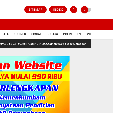
SITEMAP
INDEX
ISATA
KULINER
SOSIAL
BUDAYA
POLRI
TNI
VIDIO
'ZOMBI' CARINGIN BOGOR: Menelan Limbah, Mempertaruhkan Nyawa Rakyat
Pedaga