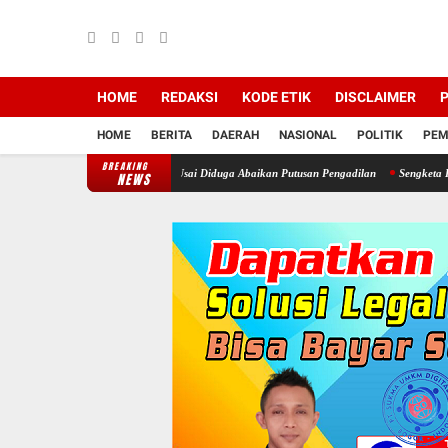
HOME
REDAKSI
KODE ETIK
DISCLAIMER
P
HOME
BERITA
DAERAH
NASIONAL
POLITIK
PEM
BREAKING
t Kepala Desa Cimayang Usai Diduga Abaikan Putusan Pengadilan
Sengketa Informasi D
NEWS