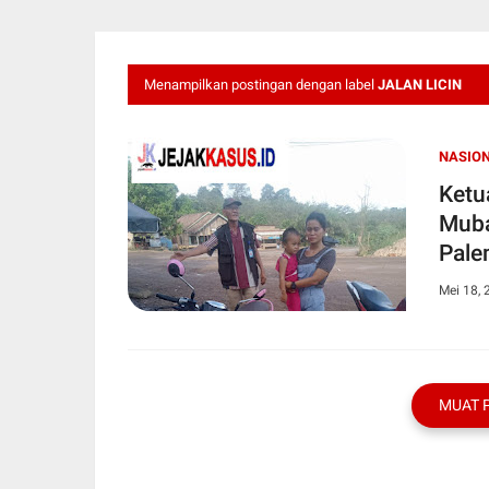
Menampilkan postingan dengan label
JALAN LICIN
NASIO
Ketu
Muba
Palem
roda
Mei 18, 
MUAT 