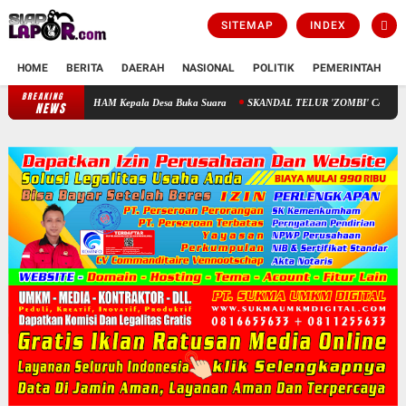
SITEMAP
INDEX
HOME
BERITA
DAERAH
NASIONAL
POLITIK
PEMERINTAH
K
BREAKING
Komnas HAM Kepala Desa Buka Suara
SKANDAL TELUR 'ZOMBI' CARINGIN BOGOR: Men
NEWS