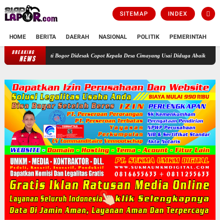
SITEMAP
INDEX
HOME
BERITA
DAERAH
NASIONAL
POLITIK
PEMERINTAH
K
BREAKING
Bupati Bogor Didesak Copot Kepala Desa Cimayang Usai Diduga Abaikan Putusan Peng
NEWS