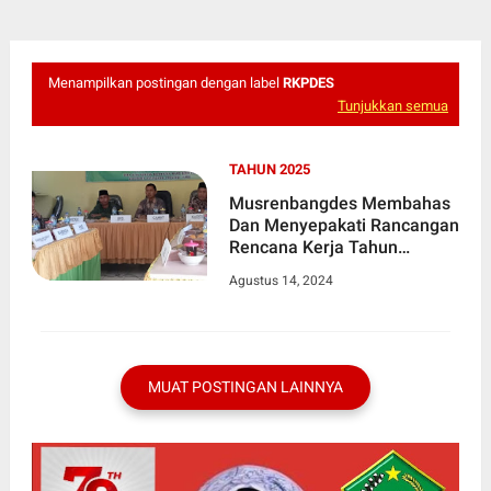
Menampilkan postingan dengan label
RKPDES
Tunjukkan semua
TAHUN 2025
Musrenbangdes Membahas
Dan Menyepakati Rancangan
Rencana Kerja Tahun
Anggaran 2025 Desa Olak
Agustus 14, 2024
Kemang.
MUAT POSTINGAN LAINNYA