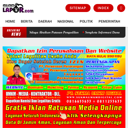
SITEMAP
INDEX
HOME
BERITA
DAERAH
NASIONAL
POLITIK
PEMERINTAH
K
BREAKING
Bupati Bogor Didesak Copot Kepala Desa Cimayang Usai Diduga Abaikan P
NEWS