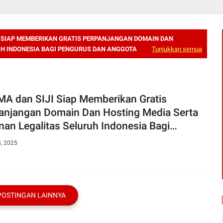
I SIAP MEMBERIKAN GRATIS PERPANJANGAN DOMAIN DAN
UH INDONESIA BAGI PENGURUS DAN ANGGOTA
Tunjukkan semua
A dan SIJI Siap Memberikan Gratis
anjangan Domain Dan Hosting Media Serta
nan Legalitas Seluruh Indonesia Bagi
urus Dan Anggota
8, 2025
POSTINGAN LAINNYA