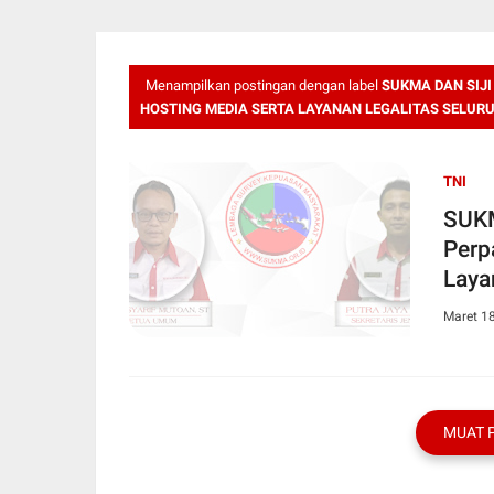
Menampilkan postingan dengan label
SUKMA DAN SIJ
HOSTING MEDIA SERTA LAYANAN LEGALITAS SELUR
TNI
SUKM
Perp
Laya
Peng
Maret 1
MUAT 