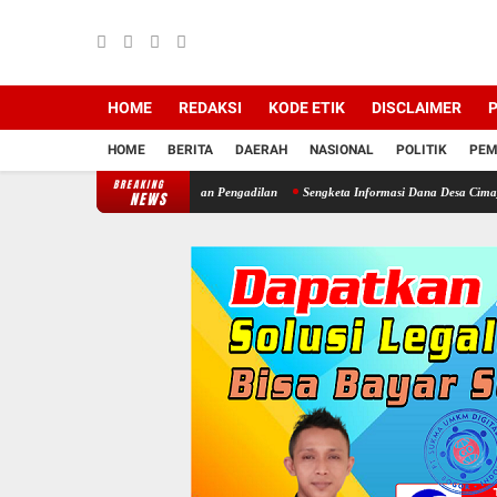
HOME
REDAKSI
KODE ETIK
DISCLAIMER
P
HOME
BERITA
DAERAH
NASIONAL
POLITIK
PEM
BREAKING
i Diduga Abaikan Putusan Pengadilan
Sengketa Informasi Dana Desa Cimayang Beruju
NEWS