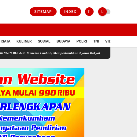
SITEMAP
INDEX
ISATA
KULINER
SOSIAL
BUDAYA
POLRI
TNI
VIDIO
 Menelan Limbah, Mempertaruhkan Nyawa Rakyat
Pedagang Sayur Keliling Ikut Ra