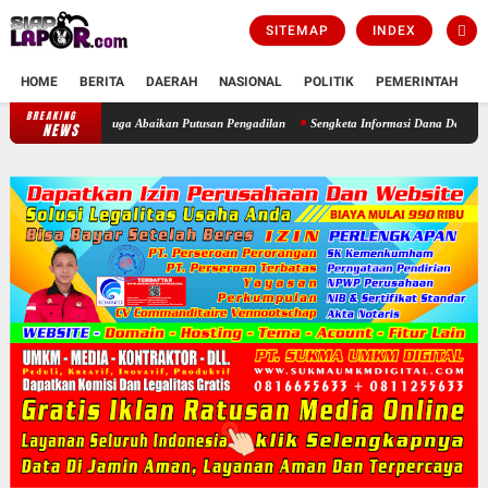
SITEMAP
INDEX
HOME
BERITA
DAERAH
NASIONAL
POLITIK
PEMERINTAH
K
BREAKING
Bupati Bogor Didesak Copot Kepala Desa Cimayang Usai Diduga Abaikan Put
NEWS