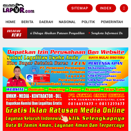
SITEMAP
INDEX
HOME
BERITA
DAERAH
NASIONAL
POLITIK
PEMERINTAH
K
BREAKING
Bupati Bogor Didesak Copot Kepala Desa Cimayang Usai Diduga Abaik
NEWS