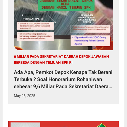
6 MILIAR PADA SEKRETARIAT DAERAH DEPOK JAWABAN
BERBEDA DENGAN TEMUAN BPK RI
Ada Apa, Pemkot Depok Kenapa Tak Berani
Terbuka ? Soal Honorarium Rohaniwan
sebesar 9,6 Miliar Pada Sekretariat Daerah
Depok Jawaban Berbeda dengan Temuan
May 26, 2025
BPK RI