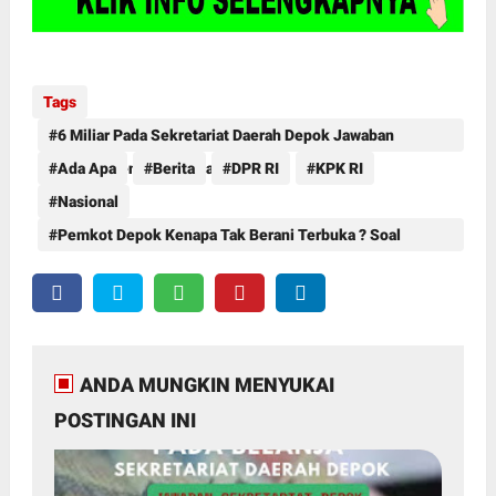
Tags
6 Miliar Pada Sekretariat Daerah Depok Jawaban
Berbeda dengan Temuan BPK RI
Ada Apa
Berita
DPR RI
KPK RI
Nasional
Pemkot Depok Kenapa Tak Berani Terbuka ? Soal
Honorarium Rohaniwan sebesar 9
ANDA MUNGKIN MENYUKAI
POSTINGAN INI