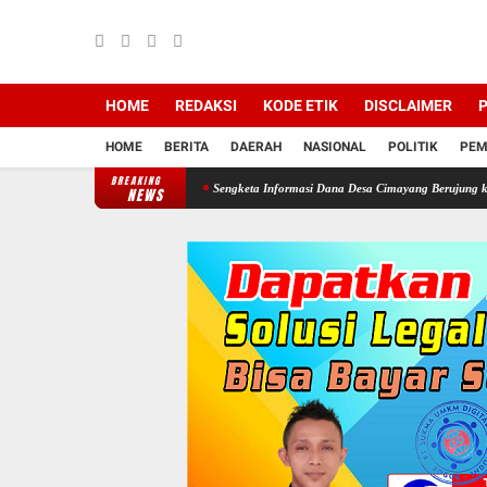
HOME
REDAKSI
KODE ETIK
DISCLAIMER
P
HOME
BERITA
DAERAH
NASIONAL
POLITIK
PEM
BREAKING
Putusan Pengadilan
Sengketa Informasi Dana Desa Cimayang Berujung ke Komnas HAM 
NEWS