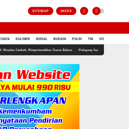
SITEMAP
INDEX
ISATA
KULINER
SOSIAL
BUDAYA
POLRI
TNI
VIDIO
, Mempertaruhkan Nyawa Rakyat
Pedagang Sayur Keliling Ikut Rasakan Berkah TMMD