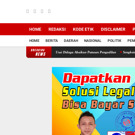
HOME
REDAKSI
KODE ETIK
DISCLAIMER
P
HOME
BERITA
DAERAH
NASIONAL
POLITIK
PEM
BREAKING
t Kepala Desa Cimayang Usai Diduga Abaikan Putusan Pengadilan
Sengketa Informasi 
NEWS